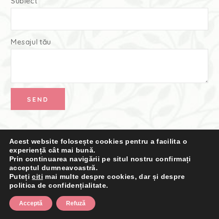
Subiect
Mesajul tău
Acest website folosește cookies pentru a facilita o
experiență cât mai bună.
Prin continuarea navigării pe situl nostru confirmați
acceptul dumneavoastră.
Termeni și Condiții
·
Politica de confidențialitate
Puteți
citi
mai multe despre cookies, dar și despre
politica de confidențialitate.
Acceptă
Refuză