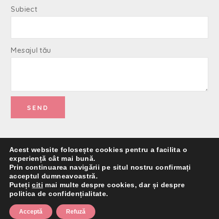
Subiect
Mesajul tău
Acest website folosește cookies pentru a facilita o
experiență cât mai bună.
Prin continuarea navigării pe situl nostru confirmați
acceptul dumneavoastră.
Termeni și Condiții
·
Politica de confidențialitate
Puteți
citi
mai multe despre cookies, dar și despre
politica de confidențialitate.
Acceptă
Refuză