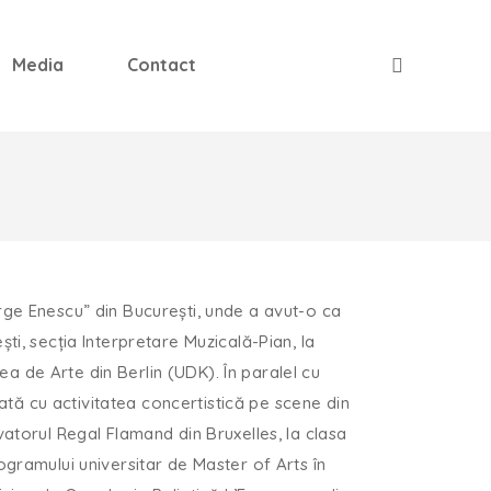
Media
Contact
orge Enescu” din București, unde a avut-o ca
ti, secția Interpretare Muzicală-Pian, la
tea de Arte din Berlin (UDK). În paralel cu
dată cu activitatea concertistică pe scene din
vatorul Regal Flamand din Bruxelles, la clasa
ogramului universitar de Master of Arts în