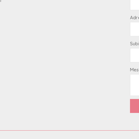
i
Adr
Sub
Mes