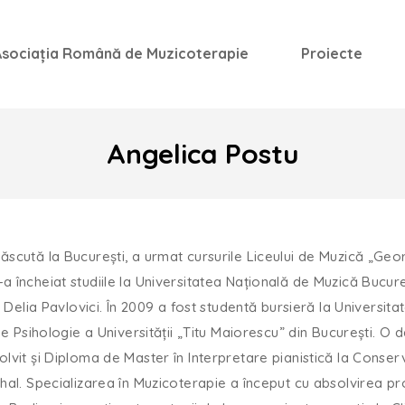
Asociația Română de Muzicoterapie
Proiecte
Angelica Postu
ăscută la București, a urmat cursurile Liceului de Muzică „Ge
 încheiat studiile la Universitatea Națională de Muzică Bucureș
. Delia Pavlovici. În 2009 a fost studentă bursieră la Universita
 de Psihologie a Universității „Titu Maiorescu” din București. O 
olvit și Diploma de Master în Interpretare pianistică la Conser
thal. Specializarea în Muzicoterapie a început cu absolvirea pr