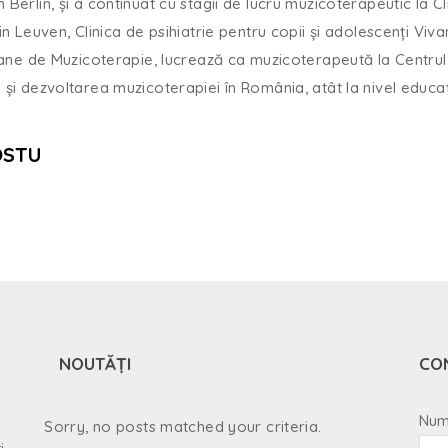
 Berlin, și a continuat cu stagii de lucru muzicoterapeutic la 
in Leuven, Clinica de psihiatrie pentru copii și adolescenți Viva
de Muzicoterapie, lucrează ca muzicoterapeută la Centrul Univ
 și dezvoltarea muzicoterapiei în România, atât la nivel educați
OSTU
NOUTĂȚI
CO
Num
Sorry, no posts matched your criteria.