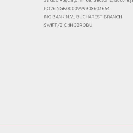
Strada Rușchița, nr. 68, Sector 2, Bucureșt
RO26INGB0000999908603664
ING BANK N.V., BUCHAREST BRANCH
SWIFT/BIC :INGBROBU