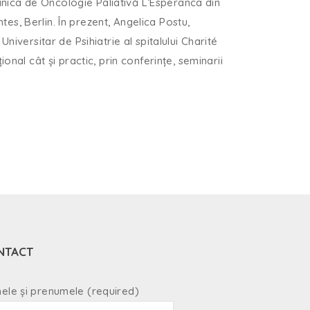
Clinica de Oncologie Paliativă L’Esperanca din
ntes, Berlin. În prezent, Angelica Postu,
ersitar de Psihiatrie al spitalului Charité
onal cât și practic, prin conferințe, seminarii
NTACT
ele și prenumele (required)